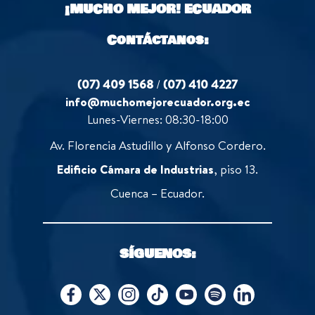
¡MUCHO MEJOR!
ECUADOR
f
5
Contáctanos:
(07) 409 1568
/
(07) 410 4227
info@muchomejorecuador.org.ec
Lunes-Viernes: 08:30-18:00
Av. Florencia Astudillo y Alfonso Cordero.
Edificio Cámara de Industrias
, piso 13.
Cuenca – Ecuador.
SÍGUENOS: