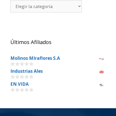
Últimos Afiliados
Molinos MIraflores S.A
0
Industrias Ales
o
u
0
EN VIDA
t
o
o
u
f
0
t
5
o
o
u
f
t
5
o