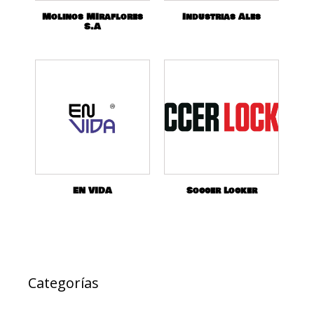
Molinos MIraflores
Industrias Ales
S.A
EN VIDA
Soccer Locker
Categorías