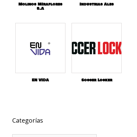
Molinos MIraflores
Industrias Ales
S.A
EN VIDA
Soccer Locker
Categorías