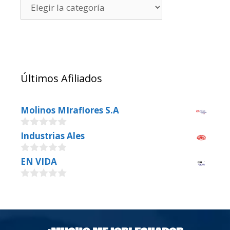
Últimos Afiliados
Molinos MIraflores S.A
0
Industrias Ales
o
u
0
EN VIDA
t
o
o
u
f
0
t
5
o
o
u
f
t
5
o
f