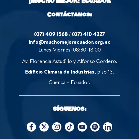
¡MUCHO MEJOR!
ECUADOR
5
Contáctanos:
(07) 409 1568
/
(07) 410 4227
info@muchomejorecuador.org.ec
Lunes-Viernes: 08:30-18:00
Av. Florencia Astudillo y Alfonso Cordero.
Edificio Cámara de Industrias
, piso 13.
Cuenca – Ecuador.
SÍGUENOS: