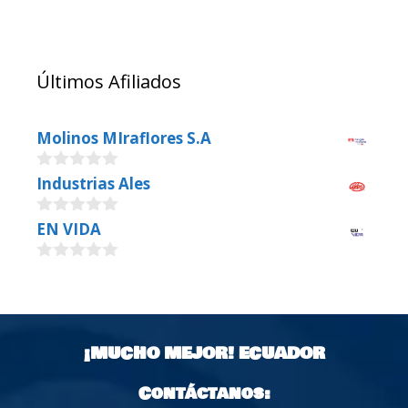
Últimos Afiliados
Molinos MIraflores S.A
0
Industrias Ales
o
u
0
EN VIDA
t
o
o
u
f
0
t
5
o
o
u
f
t
5
o
¡MUCHO MEJOR!
ECUADOR
f
5
Contáctanos: