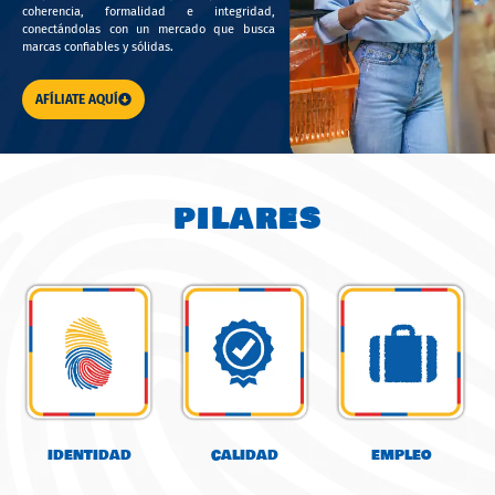
coherencia, formalidad e integridad,
conectándolas con un mercado que busca
marcas confiables y sólidas.
AFÍLIATE AQUÍ
PILARES
IDENTIDAD
CALIDAD
EMPLEO