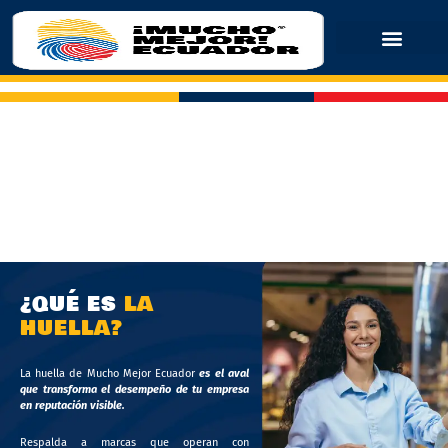
¿QUÉ ES
LA
HUELLA?
La huella de Mucho Mejor Ecuador
es el aval
que transforma el desempeño de tu empresa
en reputación visible.
Respalda a marcas que operan con