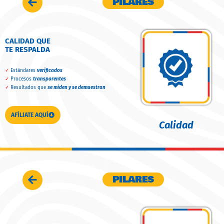
PILARES
CALIDAD QUE
TE RESPALDA
✓
Estándares
verificados
✓
Procesos
transparentes
✓
Resultados que
se miden y se demuestran
AFÍLIATE AQUÍ
Calidad
PILARES