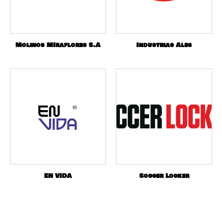
Molinos MIraflores S.A
Industrias Ales
EN VIDA
Soccer Locker