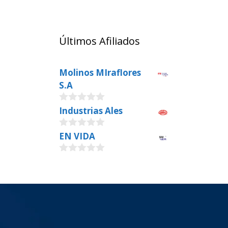
Últimos Afiliados
Molinos MIraflores
S.A
0
Industrias Ales
o
u
0
EN VIDA
t
o
o
u
f
0
t
5
o
o
u
f
t
5
o
f
5