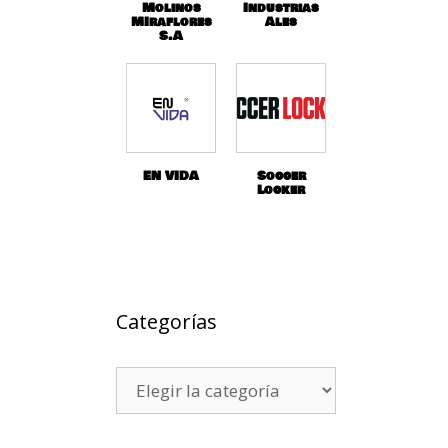
Molinos
Industrias
MIraflores
Ales
S.A
EN VIDA
Soccer
Locker
Categorías