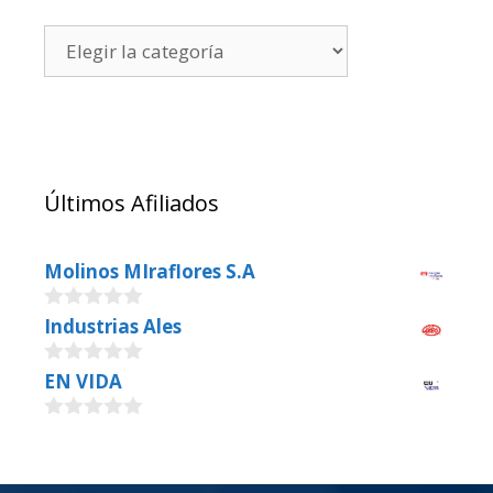
Últimos Afiliados
Molinos MIraflores S.A
0
Industrias Ales
o
u
0
EN VIDA
t
o
o
u
f
0
t
5
o
o
u
f
t
5