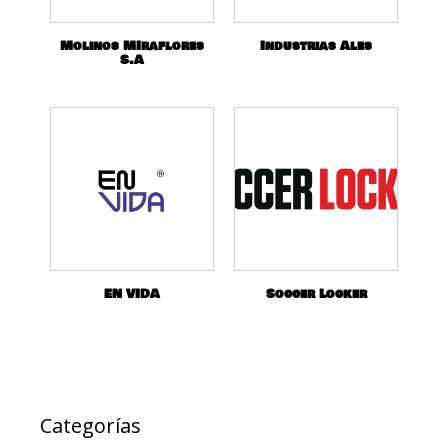
Molinos MIraflores
Industrias Ales
S.A
EN VIDA
Soccer Locker
Categorías