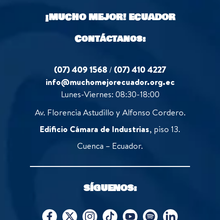
o
¡MUCHO MEJOR!
ECUADOR
f
5
Contáctanos:
(07) 409 1568
/
(07) 410 4227
info@muchomejorecuador.org.ec
Lunes-Viernes: 08:30-18:00
Av. Florencia Astudillo y Alfonso Cordero.
Edificio Cámara de Industrias
, piso 13.
Cuenca – Ecuador.
SÍGUENOS: