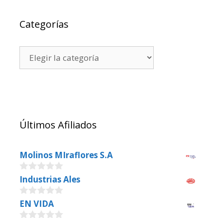
Categorías
Últimos Afiliados
Molinos MIraflores S.A
0
Industrias Ales
o
u
0
EN VIDA
t
o
o