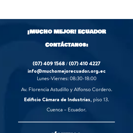
u
f
0
t
5
o
o
u
f
t
5
o
¡MUCHO MEJOR!
ECUADOR
f
5
Contáctanos:
(07) 409 1568
/
(07) 410 4227
info@muchomejorecuador.org.ec
Lunes-Viernes: 08:30-18:00
Av. Florencia Astudillo y Alfonso Cordero.
Edificio Cámara de Industrias
, piso 13.
Cuenca – Ecuador.