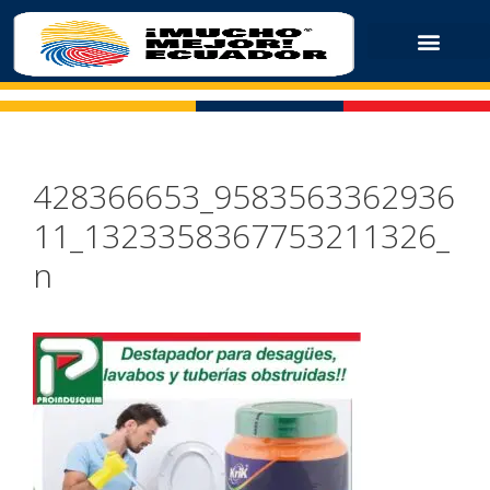
428366653_9583563362936
11_1323358367753211326_
n