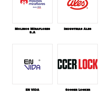
Molinos MIraflores
Industrias Ales
S.A
EN VIDA
Soccer Locker