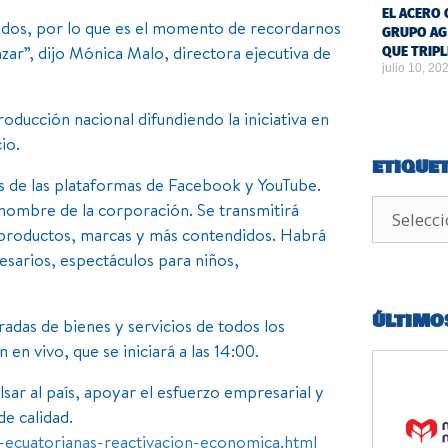
EL ACERO 
odos, por lo que es el momento de recordarnos
GRUPO AG
ar”, dijo Mónica Malo, directora ejecutiva de
QUE TRIPL
julio 10, 20
roducción nacional difundiendo la iniciativa en
io.
ETIQUE
s de las plataformas de Facebook y YouTube.
ombre de la corporación. Se transmitirá
, productos, marcas y más contendidos. Habrá
esarios, espectáculos para niños,
ÚLTIMO
adas de bienes y servicios de todos los
en vivo, que se iniciará a las 14:00.
lsar al país, apoyar el esfuerzo empresarial y
e calidad.
ecuatorianas-reactivacion-economica.html