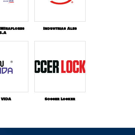
 MIraflores
Industrias Ales
S.A
 VIDA
Soccer Locker