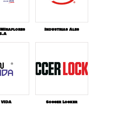
 MIraflores
Industrias Ales
S.A
 VIDA
Soccer Locker