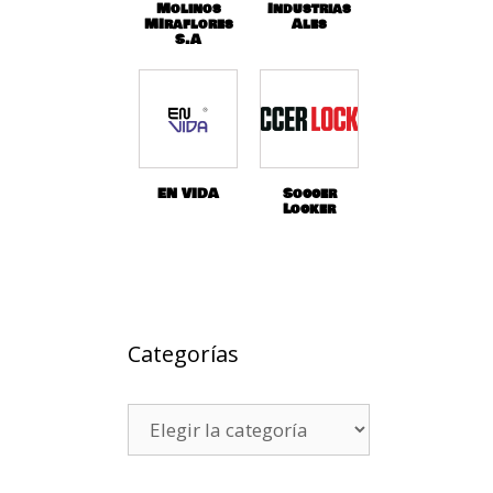
Molinos
Industrias
MIraflores
Ales
S.A
EN VIDA
Soccer
Locker
Categorías