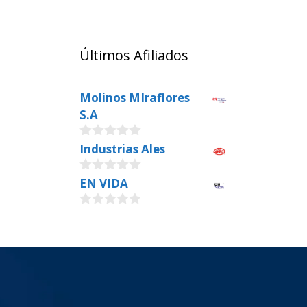
Últimos Afiliados
Molinos MIraflores
S.A
0
Industrias Ales
o
u
0
EN VIDA
t
o
o
u
f
0
t
5
o
o
u
f
t
5
o
f
5