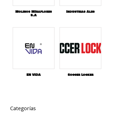
Molinos MIraflores
Industrias Ales
S.A
EN VIDA
Soccer Locker
Categorías