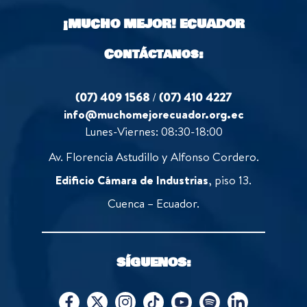
o
¡MUCHO MEJOR!
ECUADOR
f
5
Contáctanos:
(07) 409 1568
/
(07) 410 4227
info@muchomejorecuador.org.ec
Lunes-Viernes: 08:30-18:00
Av. Florencia Astudillo y Alfonso Cordero.
Edificio Cámara de Industrias
, piso 13.
Cuenca – Ecuador.
SÍGUENOS: