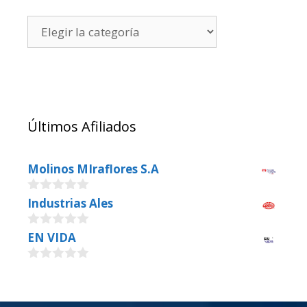
Últimos Afiliados
Molinos MIraflores S.A
0
Industrias Ales
o
u
0
EN VIDA
t
o
o
u
f
0
t
5
o
o
u
f
t
5