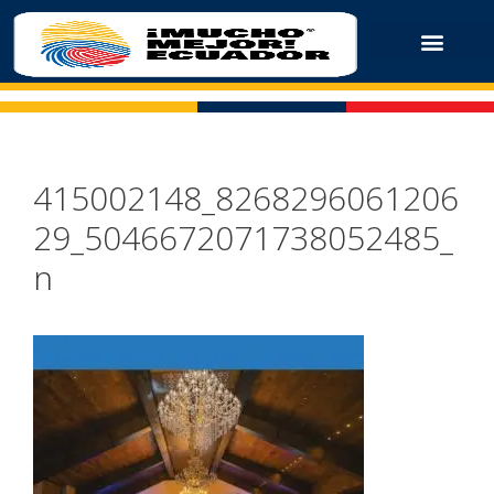
415002148_8268296061206
29_5046672071738052485_
n