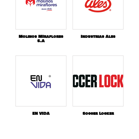
Molinos MIraflores
Industrias Ales
S.A
EN VIDA
Soccer Locker