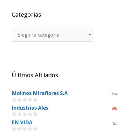
Categorías
Últimos Afiliados
Molinos MIraflores S.A
0
Industrias Ales
o
u
0
EN VIDA
t
o
o