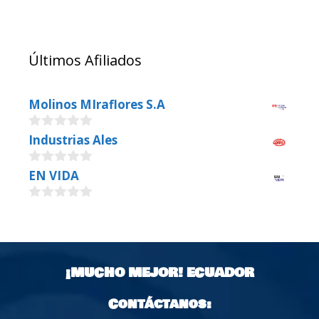
Últimos Afiliados
Molinos MIraflores S.A
0
Industrias Ales
o
u
0
EN VIDA
t
o
o
u
f
0
t
5
o
o
u
f
t
5
o
¡MUCHO MEJOR!
ECUADOR
f
5
Contáctanos: