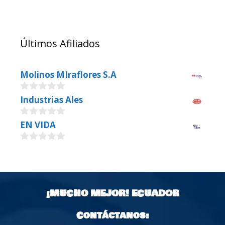
Últimos Afiliados
Molinos MIraflores S.A
0
Industrias Ales
o
u
0
EN VIDA
t
o
o
u
f
0
t
5
o
o
u
f
t
5
o
¡MUCHO MEJOR!
ECUADOR
f
5
Contáctanos: