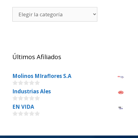
Últimos Afiliados
Molinos MIraflores S.A
0
Industrias Ales
o
u
0
EN VIDA
t
o
o
u
f
0
t
5
o
o
u
f
t
5