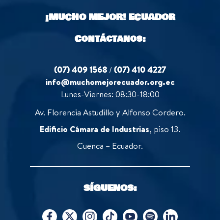
o
¡MUCHO MEJOR!
ECUADOR
f
5
Contáctanos:
(07) 409 1568
/
(07) 410 4227
info@muchomejorecuador.org.ec
Lunes-Viernes: 08:30-18:00
Av. Florencia Astudillo y Alfonso Cordero.
Edificio Cámara de Industrias
, piso 13.
Cuenca – Ecuador.
SÍGUENOS: