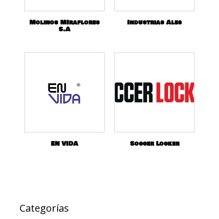
Molinos MIraflores
Industrias Ales
S.A
EN VIDA
Soccer Locker
Categorías