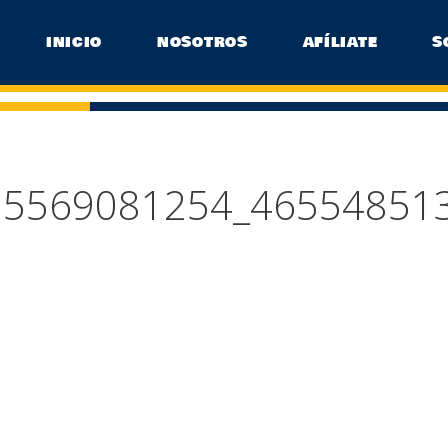
INICIO
NOSOTROS
AFÍLIATE
S
55569081254_46554851