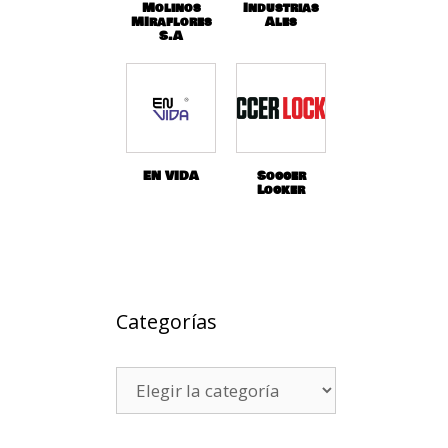
Molinos
Industrias
MIraflores
Ales
S.A
EN VIDA
Soccer
Locker
Categorías