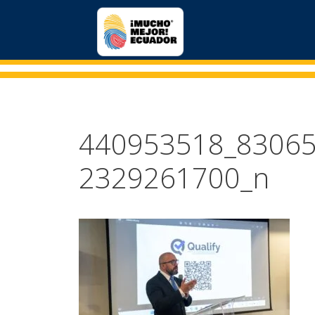
440953518_8306
2329261700_n