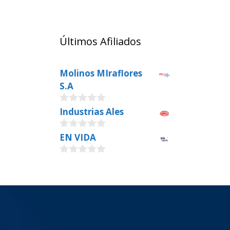
Últimos Afiliados
Molinos MIraflores
S.A
0
Industrias Ales
o
u
0
EN VIDA
t
o
o
u
f
0
t
5
o
o
u
f
t
5
o
f
5