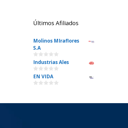
Últimos Afiliados
Molinos MIraflores
S.A
0
Industrias Ales
o
u
0
EN VIDA
t
o
o
u
f
0
t
5
o
o
u
f
t
5
o
f
5