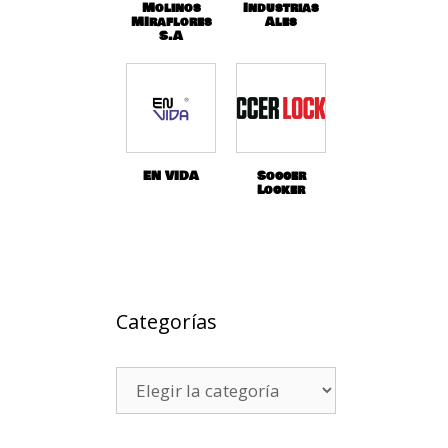
Molinos
Industrias
MIraflores
Ales
S.A
EN VIDA
Soccer
Locker
Categorías