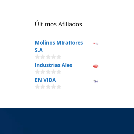
Últimos Afiliados
Molinos MIraflores
S.A
0
Industrias Ales
o
u
0
EN VIDA
t
o
o
u
f
0
t
5
o
o
u
f
t
5
o
f
5