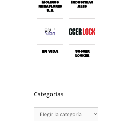
Molinos
Industrias
MIraflores
Ales
S.A
EN VIDA
Soccer
Locker
Categorías