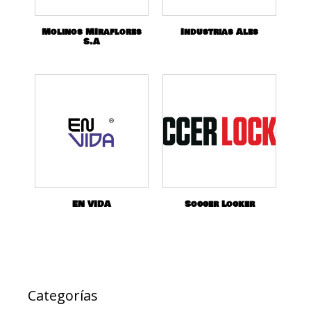
Molinos MIraflores
Industrias Ales
S.A
EN VIDA
Soccer Locker
Categorías