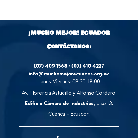
u
f
0
t
5
o
o
u
f
t
5
o
¡MUCHO MEJOR!
ECUADOR
f
5
Contáctanos:
(07) 409 1568
/
(07) 410 4227
info@muchomejorecuador.org.ec
Lunes-Viernes: 08:30-18:00
Av. Florencia Astudillo y Alfonso Cordero.
Edificio Cámara de Industrias
, piso 13.
Cuenca – Ecuador.