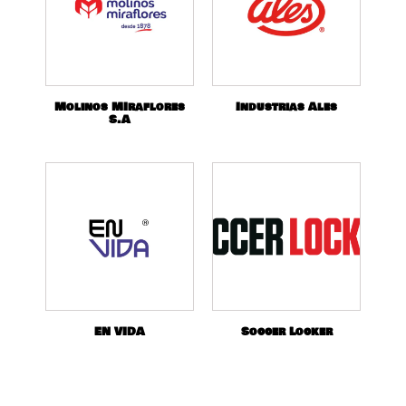
Molinos MIraflores
Industrias Ales
S.A
EN VIDA
Soccer Locker