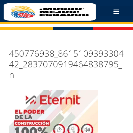
450776938_8615109393304
42_2837070919464838795_
n