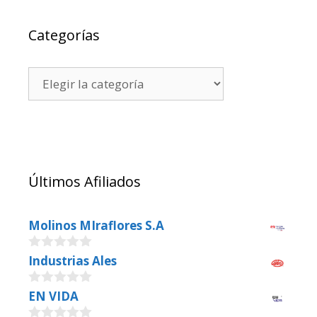
Categorías
Últimos Afiliados
Molinos MIraflores S.A
0
Industrias Ales
o
u
0
EN VIDA
t
o
o