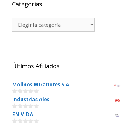
Categorías
Últimos Afiliados
Molinos MIraflores S.A
0
Industrias Ales
o
u
0
EN VIDA
t
o
o
u
f
0
t
5
o
o