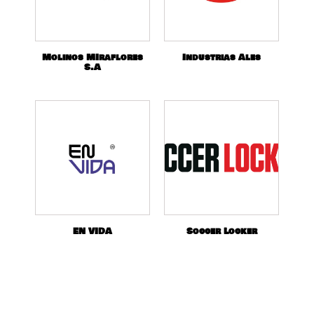
Molinos MIraflores
Industrias Ales
S.A
EN VIDA
Soccer Locker