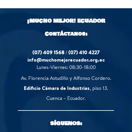
u
f
t
5
o
¡MUCHO MEJOR!
ECUADOR
f
5
Contáctanos:
(07) 409 1568
/
(07) 410 4227
info@muchomejorecuador.org.ec
Lunes-Viernes: 08:30-18:00
Av. Florencia Astudillo y Alfonso Cordero.
Edificio Cámara de Industrias
, piso 13.
Cuenca – Ecuador.
SÍGUENOS: