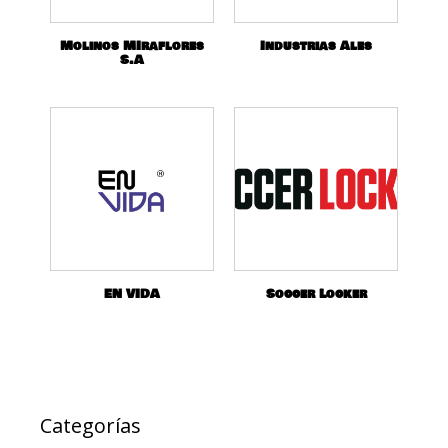
Molinos MIraflores
Industrias Ales
S.A
EN VIDA
Soccer Locker
Categorías