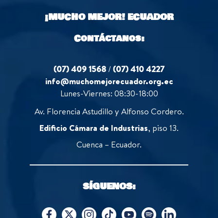
o
¡MUCHO MEJOR!
ECUADOR
f
5
Contáctanos:
(07) 409 1568
/
(07) 410 4227
info@muchomejorecuador.org.ec
Lunes-Viernes: 08:30-18:00
Av. Florencia Astudillo y Alfonso Cordero.
Edificio Cámara de Industrias
, piso 13.
Cuenca – Ecuador.
SÍGUENOS: