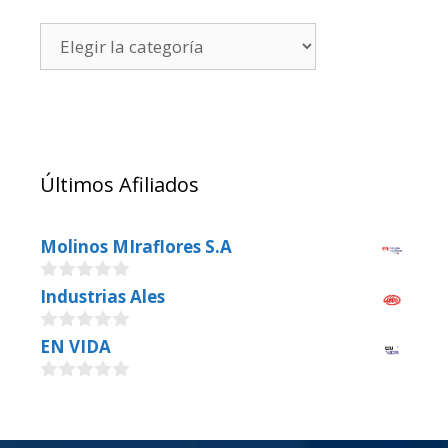
Últimos Afiliados
Molinos MIraflores S.A
0
Industrias Ales
o
u
0
EN VIDA
t
o
o
u
f
0
t
5
o
o
u
f
t
5