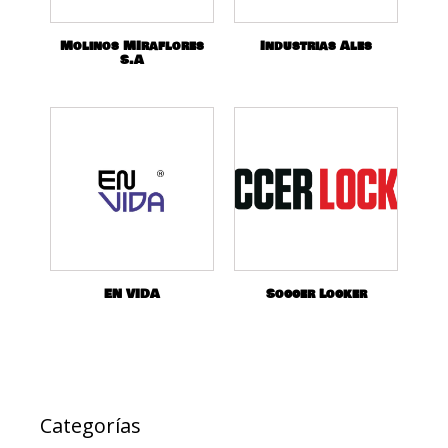
Molinos MIraflores
Industrias Ales
S.A
EN VIDA
Soccer Locker
Categorías