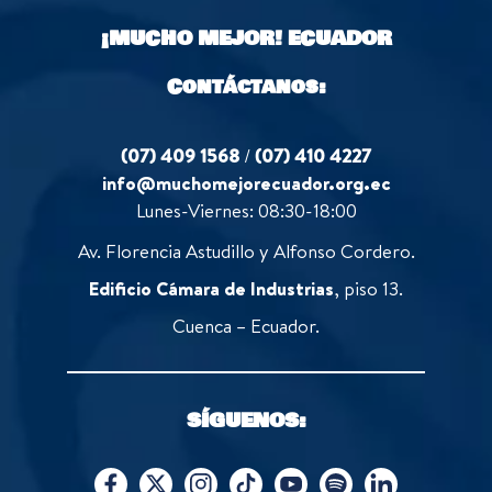
o
¡MUCHO MEJOR!
ECUADOR
f
5
Contáctanos:
(07) 409 1568
/
(07) 410 4227
info@muchomejorecuador.org.ec
Lunes-Viernes: 08:30-18:00
Av. Florencia Astudillo y Alfonso Cordero.
Edificio Cámara de Industrias
, piso 13.
Cuenca – Ecuador.
SÍGUENOS: