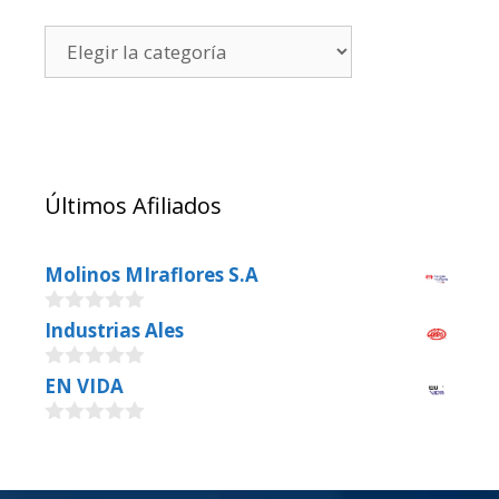
Últimos Afiliados
Molinos MIraflores S.A
0
Industrias Ales
o
u
0
EN VIDA
t
o
o
u
f
0
t
5
o
o
u
f
t
5