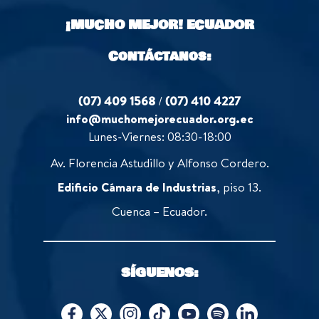
o
¡MUCHO MEJOR!
ECUADOR
f
5
Contáctanos:
(07) 409 1568
/
(07) 410 4227
info@muchomejorecuador.org.ec
Lunes-Viernes: 08:30-18:00
Av. Florencia Astudillo y Alfonso Cordero.
Edificio Cámara de Industrias
, piso 13.
Cuenca – Ecuador.
SÍGUENOS: