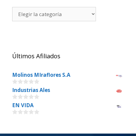
Últimos Afiliados
Molinos MIraflores S.A
0
Industrias Ales
o
u
0
EN VIDA
t
o
o
u
f
0
t
5
o
o
u
f
t
5