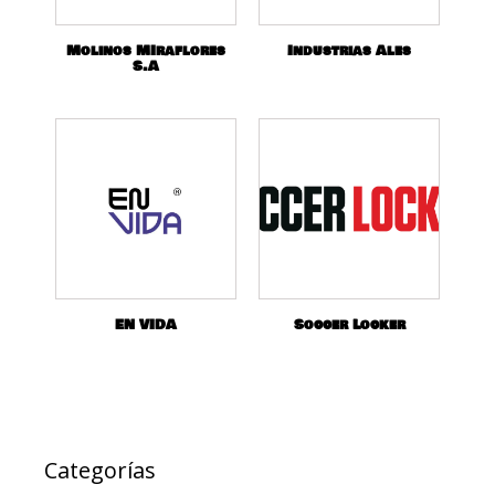
Molinos MIraflores
Industrias Ales
S.A
EN VIDA
Soccer Locker
Categorías