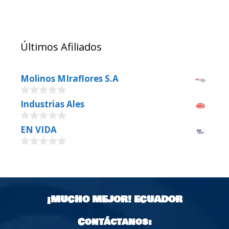
Últimos Afiliados
Molinos MIraflores S.A
0
Industrias Ales
o
u
0
EN VIDA
t
o
o
u
f
0
t
5
o
o
u
f
t
5
o
¡MUCHO MEJOR!
ECUADOR
f
5
Contáctanos: