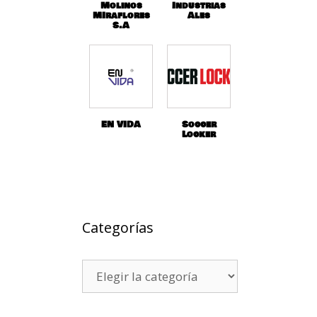
Molinos
Industrias
MIraflores
Ales
S.A
EN VIDA
Soccer
Locker
Categorías