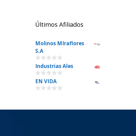
Últimos Afiliados
Molinos MIraflores
S.A
0
Industrias Ales
o
u
0
EN VIDA
t
o
o
u
f
0
t
5
o
o
u
f
t
5
o
f
5