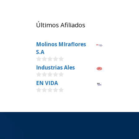
Últimos Afiliados
Molinos MIraflores
S.A
0
Industrias Ales
o
u
0
EN VIDA
t
o
o
u
f
0
t
5
o
o
u
f
t
5
o
f
5