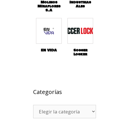
Molinos
Industrias
MIraflores
Ales
S.A
EN VIDA
Soccer
Locker
Categorías