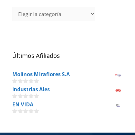
Últimos Afiliados
Molinos MIraflores S.A
0
Industrias Ales
o
u
0
EN VIDA
t
o
o
u
f
0
t
5
o
o
u
f
t
5