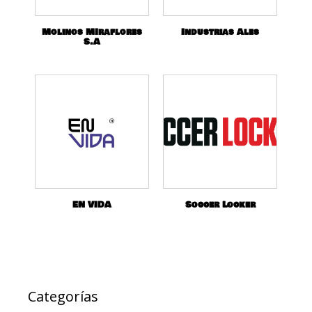
Molinos MIraflores
Industrias Ales
S.A
EN VIDA
Soccer Locker
Categorías