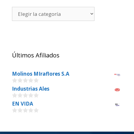
Últimos Afiliados
Molinos MIraflores S.A
0
Industrias Ales
o
u
0
EN VIDA
t
o
o
u
f
0
t
5
o
o
u
f
t
5