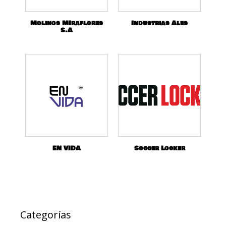
Molinos MIraflores
Industrias Ales
S.A
EN VIDA
Soccer Locker
Categorías