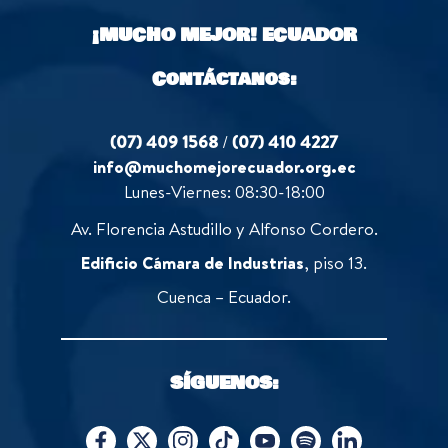
o
¡MUCHO MEJOR!
ECUADOR
f
5
Contáctanos:
(07) 409 1568
/
(07) 410 4227
info@muchomejorecuador.org.ec
Lunes-Viernes: 08:30-18:00
Av. Florencia Astudillo y Alfonso Cordero.
Edificio Cámara de Industrias
, piso 13.
Cuenca – Ecuador.
SÍGUENOS: