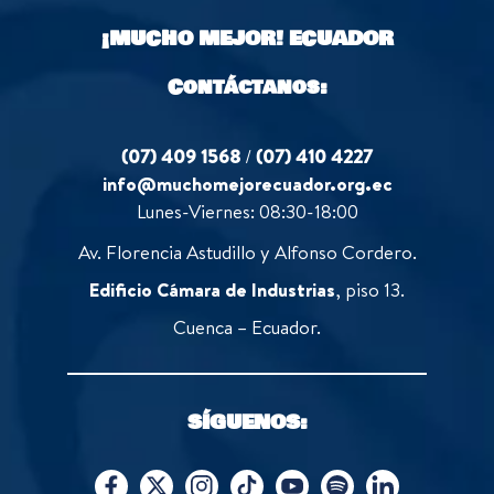
o
¡MUCHO MEJOR!
ECUADOR
f
5
Contáctanos:
(07) 409 1568
/
(07) 410 4227
info@muchomejorecuador.org.ec
Lunes-Viernes: 08:30-18:00
Av. Florencia Astudillo y Alfonso Cordero.
Edificio Cámara de Industrias
, piso 13.
Cuenca – Ecuador.
SÍGUENOS: