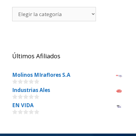
Últimos Afiliados
Molinos MIraflores S.A
0
Industrias Ales
o
u
0
EN VIDA
t
o
o
u
f
0
t
5
o
o
u
f
t
5