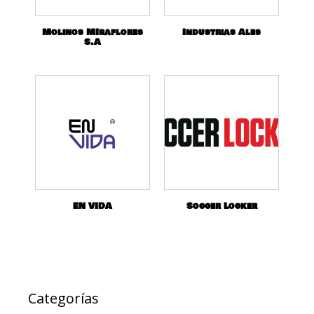
Molinos MIraflores
Industrias Ales
S.A
EN VIDA
Soccer Locker
Categorías