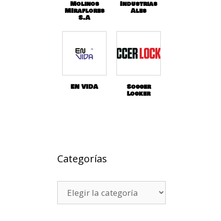
Molinos
Industrias
MIraflores
Ales
S.A
EN VIDA
Soccer
Locker
Categorías