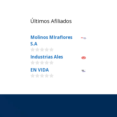
Últimos Afiliados
Molinos MIraflores
S.A
0
Industrias Ales
o
u
0
EN VIDA
t
o
o
u
f
0
t
5
o
o
u
f
t
5
o
f
5