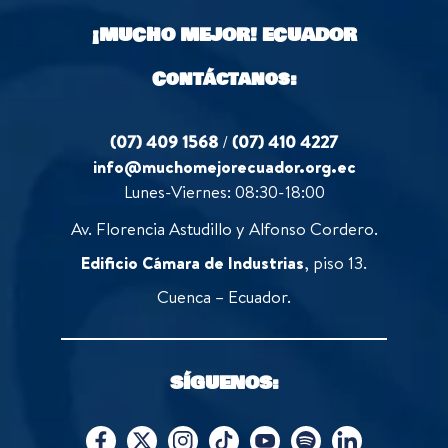
o
¡MUCHO MEJOR!
ECUADOR
f
5
Contáctanos:
(07) 409 1568
/
(07) 410 4227
info@muchomejorecuador.org.ec
Lunes-Viernes: 08:30-18:00
Av. Florencia Astudillo y Alfonso Cordero.
Edificio Cámara de Industrias
, piso 13.
Cuenca – Ecuador.
SÍGUENOS: