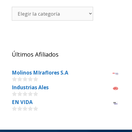
Últimos Afiliados
Molinos MIraflores S.A
0
Industrias Ales
o
u
0
EN VIDA
t
o
o
u
f
0
t
5
o
o
u
f
t
5