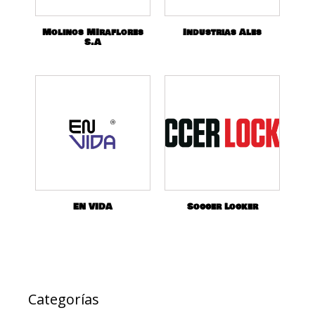
Molinos MIraflores
Industrias Ales
S.A
EN VIDA
Soccer Locker
Categorías