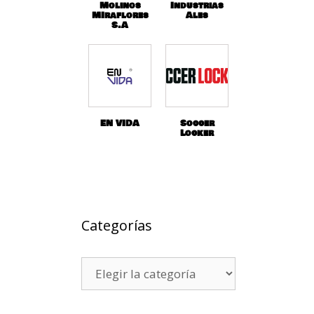
Molinos
Industrias
MIraflores
Ales
S.A
EN VIDA
Soccer
Locker
Categorías