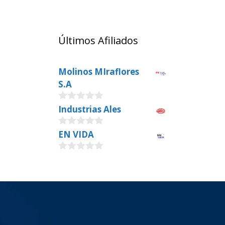
Últimos Afiliados
Molinos MIraflores
S.A
0
Industrias Ales
o
u
0
EN VIDA
t
o
o
u
f
0
t
5
o
o
u
f
t
5
o
f
5