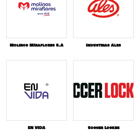
Molinos MIraflores S.A
Industrias Ales
EN VIDA
Soccer Locker