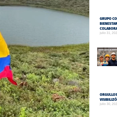
GRUPO CO
BIENESTAR
COLABOR
julio 31, 20
ORGULLOS
VISIBILIZ
julio 30, 20