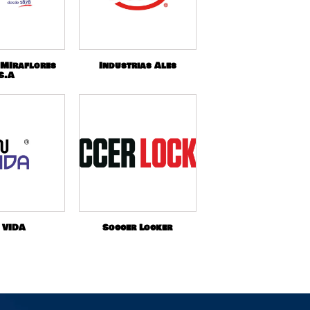
 MIraflores
Industrias Ales
S.A
 VIDA
Soccer Locker