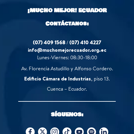
o
¡MUCHO MEJOR!
ECUADOR
f
5
Contáctanos:
(07) 409 1568
/
(07) 410 4227
info@muchomejorecuador.org.ec
Lunes-Viernes: 08:30-18:00
Av. Florencia Astudillo y Alfonso Cordero.
Edificio Cámara de Industrias
, piso 13.
Cuenca – Ecuador.
SÍGUENOS: