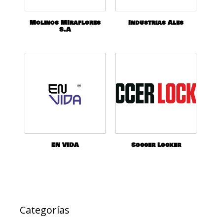
Molinos MIraflores
Industrias Ales
S.A
EN VIDA
Soccer Locker
Categorías