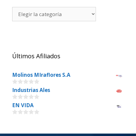
Últimos Afiliados
Molinos MIraflores S.A
0
Industrias Ales
o
u
0
EN VIDA
t
o
o
u
f
0
t
5
o
o
u
f
t
5