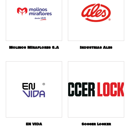
Molinos MIraflores S.A
Industrias Ales
EN VIDA
Soccer Locker