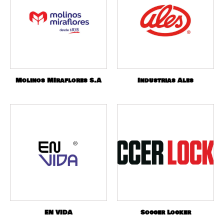
Molinos MIraflores S.A
Industrias Ales
EN VIDA
Soccer Locker