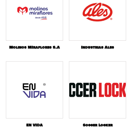
Molinos MIraflores S.A
Industrias Ales
EN VIDA
Soccer Locker