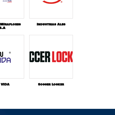
 MIraflores
Industrias Ales
S.A
 VIDA
Soccer Locker