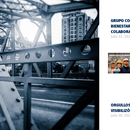
GRUPO CO
BIENESTAR
COLABOR
julio 31, 20
ORGULLOS
VISIBILIZ
julio 30, 20