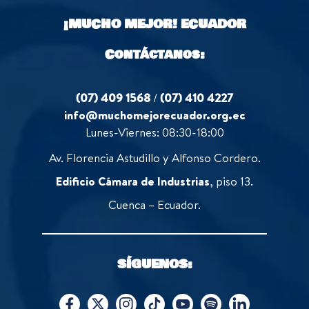
o
¡MUCHO MEJOR!
ECUADOR
f
5
Contáctanos:
(07) 409 1568
/
(07) 410 4227
info@muchomejorecuador.org.ec
Lunes-Viernes: 08:30-18:00
Av. Florencia Astudillo y Alfonso Cordero.
Edificio Cámara de Industrias
, piso 13.
Cuenca – Ecuador.
SÍGUENOS: