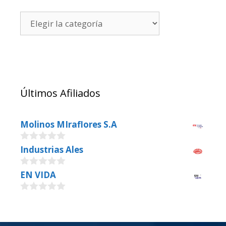
Últimos Afiliados
Molinos MIraflores S.A
0
Industrias Ales
o
u
0
EN VIDA
t
o
o
u
f
0
t
5
o
o
u
f
t
5