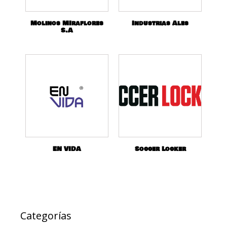
Molinos MIraflores
Industrias Ales
S.A
EN VIDA
Soccer Locker
Categorías