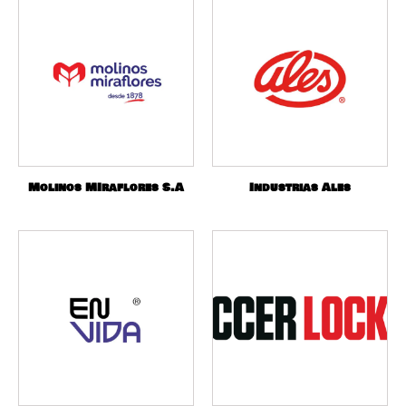
Molinos MIraflores S.A
Industrias Ales