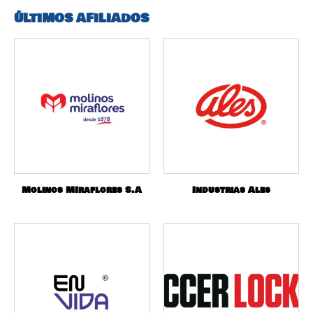
ÚLTIMOS AFILIADOS
Molinos MIraflores S.A
Industrias Ales