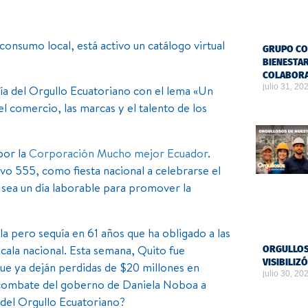
onsumo local, está activo un catálogo virtual
GRUPO CO
BIENESTAR
COLABOR
julio 31, 20
a del Orgullo Ecuatoriano con el lema «Un
 el comercio, las marcas y el talento de los
por la
Corporación Mucho mejor Ecuador
.
vo 555, como fiesta nacional a celebrarse el
e sea un día laborable para promover la
a pero sequía en 61 años que ha obligado a las
cala nacional. Esta semana, Quito fue
ORGULLOS
VISIBILIZ
ue ya deján perdidas de $20 millones en
julio 30, 20
l combate del goberno de Daniela Noboa a
 del Orgullo Ecuatoriano?