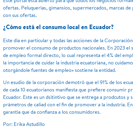
Este portal está abierto para que todos los negocios forma
ofertas. Peluquerías, gimansios, supermercados, marcas de p
con sus ofertas.
¿Cómo está el consumo local en Ecuador?
Este día en particular y todas las acciones de la Corporac
promover el consumo de productos nacionales. En 2023 el s
de empleo formal directo, lo cual representa el 4% del empl
la importancia de cuidar la industria ecuatoriana, no cuidamo
otorgándole fuentes de empleo» sostiene la entidad.
Un esudio de la corporación demotró que el 91% de los ecua
de cada 10 ecuatorianos manifiesta que prefiere consumir p
Ecuador. Este es un dsitintivo que se entrega a prodcutos y 
prámetros de caliad con el fin de promover a la industria. En
garantía que da confianza a los consumidores.
Por: Erika Astudillo