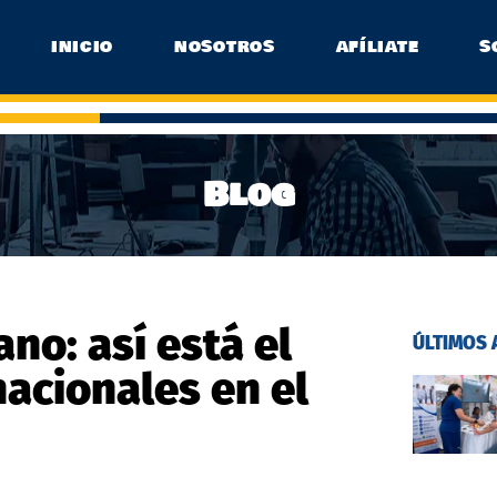
INICIO
NOSOTROS
AFÍLIATE
S
Blog
ano: así está el
ÚLTIMOS 
acionales en el