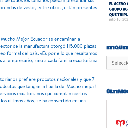
les de todos los tamaños puedan presentar sus
EL ACERO 
rendas de vestir, entre otros, están presentes
GRUPO AG
QUE TRIPL
julio 10, 20
ión Mucho Mejor Ecuador se encaminan a
ector de la manufactura otorgó 115.000 plazas
ETIQUE
eo formal del país. «Es por ello que resaltamos
s al empresario, sino a cada familia ecuatoriana
torianos prefiere procutos nacionales y que 7
rodcutos que tengan la huella de ¡Mucho mejor!
ÚLTIMO
servicios ecuatorianos que cumplan ciertos
 los ultimos años, se ha convertido en una