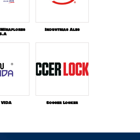
 MIraflores
Industrias Ales
S.A
 VIDA
Soccer Locker