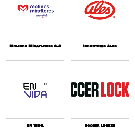
Molinos MIraflores S.A
Industrias Ales
EN VIDA
Soccer Locker