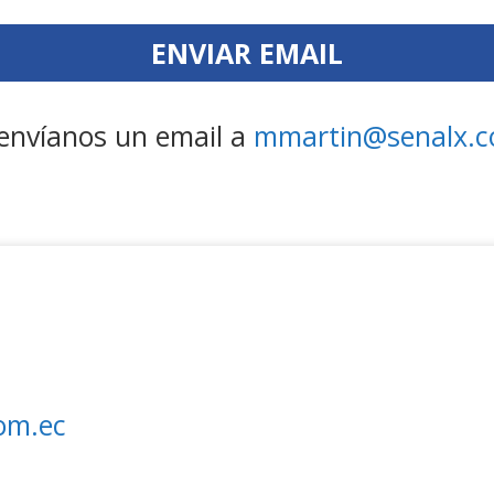
envíanos un email a
mmartin@senalx.
com.ec