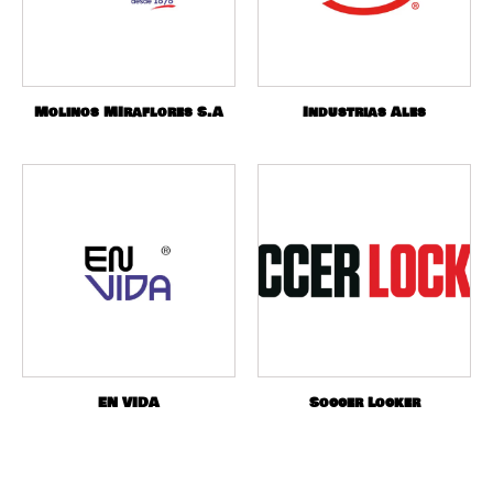
Molinos MIraflores S.A
Industrias Ales
EN VIDA
Soccer Locker