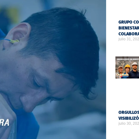
GRUPO CO
BIENESTAR
COLABOR
julio 31, 20
ORGULLOS
VISIBILIZ
julio 30, 20