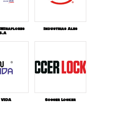
 MIraflores
Industrias Ales
S.A
 VIDA
Soccer Locker