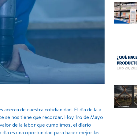
¿QUÉ HACE
PRODUCTO
julio 20, 20
acerca de nuestra cotidianidad. El día de la a
ente se nos tiene que recordar. Hoy 1ro de Mayo
 valor de la labor que cumplimos, el diario
 día es una oportunidad para hacer mejor las