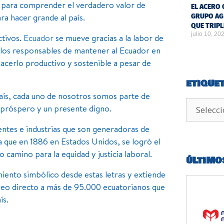
do para comprender el verdadero valor de
EL ACERO 
ra hacer grande al país.
GRUPO AG
QUE TRIPL
julio 10, 20
ctivos.
Ecuador
se mueve gracias a la labor de
s los responsables de mantener al Ecuador en
acerlo productivo y sostenible a pesar de
ETIQUE
país, cada uno de nosotros somos parte de
 próspero y un presente digno.
tes e industrias que son generadoras de
ya que en 1886 en Estados Unidos, se logró el
 camino para la equidad y justicia laboral.
ÚLTIMO
ento simbólico desde estas letras y extiende
eo directo a más de 95.000 ecuatorianos que
ís.