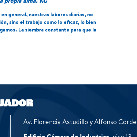
ra propia alma. KG
n general, nuestras labores diarias, no
n, sino el trabajo como lo eficaz, lo bien
agamos. La siembra constante para que la
UADOR
Av. Florencia Astudillo y Alfonso Corde
Edificio Cámara de Industrias
, piso 13.