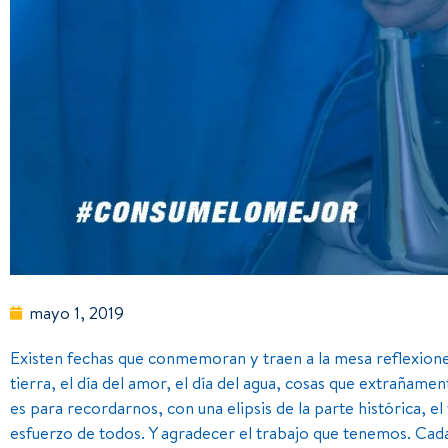
mayo 1, 2019
Existen fechas que conmemoran y traen a la mesa reflexiones 
tierra, el día del amor, el día del agua, cosas que extrañam
es para recordarnos, con una elipsis de la parte histórica, el
esfuerzo de todos. Y agradecer el trabajo que tenemos. Cada