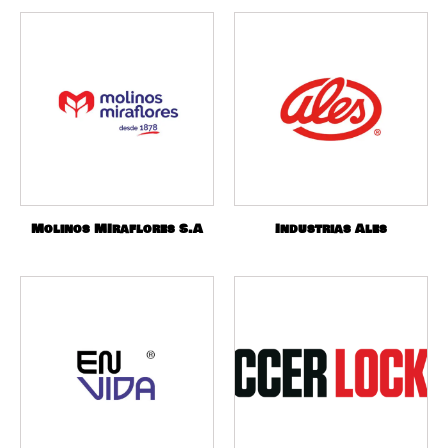
Molinos MIraflores S.A
Industrias Ales